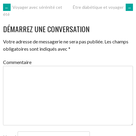
NAVIGATION
←
Voyager avec sérénité cet
Être diabétique et voyager
→
été
DES
DÉMARREZ UNE CONVERSATION
ARTICLES
Votre adresse de messagerie ne sera pas publiée.
Les champs
obligatoires sont indiqués avec
*
Commentaire