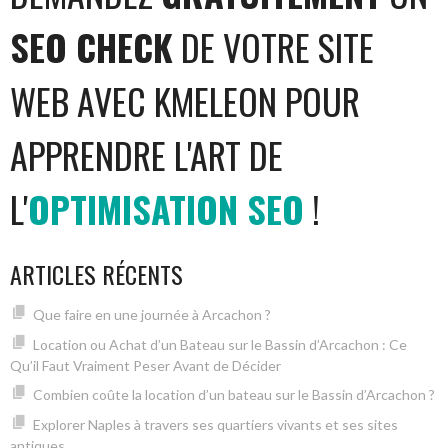
SEO CHECK
DE VOTRE SITE
WEB AVEC KMELEON POUR
APPRENDRE L'ART DE
L'
OPTIMISATION SEO
!
ARTICLES RÉCENTS
Que faire en une journée à Arcachon ?
Location ou Achat d’un Bateau sur le Bassin d’Arcachon : Ce
Qu’il Faut Vraiment Peser Avant de Décider
Combien coûte la location d’un bateau sur le Bassin d’Arcachon ?
Explorer Naples à travers ses quartiers vivants et ses sites
antiques