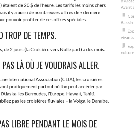
d’Arca
) étaient de 20 $ de l’heure. Les tarifs les moins chers
Avant 
mais il y a aussi de nombreuses offres de « dernière
Com
ur pouvoir profiter de ces offres spéciales.
Bassin
Exp
D TROP DE TEMPS.
vivants
Exp
, de 2 jours (la Croisière vers Nulle part) à des mois.
cultur
 PAS LÀ OÙ JE VOUDRAIS ALLER.
e Line International Association (CLIA), les croisières
 vont pratiquement partout où l’on peut accéder par
l’Alaska, les Bermudes, l’Europe, Hawaii, Tahiti,
ubliez pas les croisières fluviales – la Volga, le Danube,
PAS LIBRE PENDANT LE MOIS DE