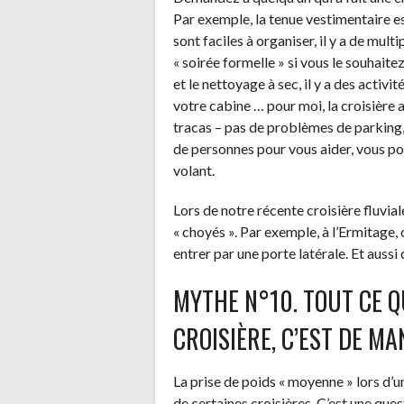
Par exemple, la tenue vestimentaire e
sont faciles à organiser, il y a de mul
« soirée formelle » si vous le souhait
et le nettoyage à sec, il y a des activi
votre cabine … pour moi, la croisière
tracas – pas de problèmes de parking,
de personnes pour vous aider, vous po
volant.
Lors de notre récente croisière fluvi
« choyés ». Par exemple, à l’Ermitage, o
entrer par une porte latérale. Et auss
MYTHE N°10. TOUT CE Q
CROISIÈRE, C’EST DE MA
La prise de poids « moyenne » lors d’une
de certaines croisières. C’est une quest