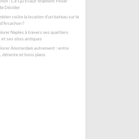
chon : Ce Qu’il Faut Vraiment Peser
de Décider
bien coûte la location d’un bateau sur le
 d’Arcachon ?
lorer Naples à travers ses quartiers
 et ses sites antiques
lorer Amsterdam autrement : entre
e, détente et bons plans