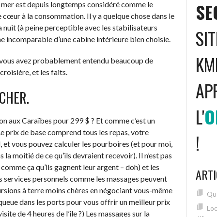
SE
n mer est depuis longtemps considéré comme le
e cœur à la consommation. Il y a quelque chose dans le
a nuit (à peine perceptible avec les stabilisateurs
SI
lme incomparable d’une cabine intérieure bien choisie.
KM
re, vous avez probablement entendu beaucoup de
oisière, et les faits.
AP
 CHER.
L'
O
ton aux Caraïbes pour 299 $ ? Et comme c’est un
Le prix de base comprend tous les repas, votre
!
, et vous pouvez calculer les pourboires (et pour moi,
a moitié de ce qu’ils devraient recevoir). Il n’est pas
 comme ça qu’ils gagnent leur argent – doh) et les
ARTI
les services personnels comme les massages peuvent
ursions à terre moins chères en négociant vous-même
Que
queue dans les ports pour vous offrir un meilleur prix
Loc
ite de 4 heures de l’île ?) Les massages sur la