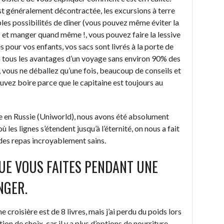
st généralement décontractée, les excursions à terre
tiples possibilités de dîner (vous pouvez même éviter la
ez et manger quand même !, vous pouvez faire la lessive
tés pour vos enfants, vos sacs sont livrés à la porte de
 a tous les avantages d’un voyage sans environ 90% des
 vous ne déballez qu’une fois, beaucoup de conseils et
uvez boire parce que le capitaine est toujours au
ale en Russie (Uniworld), nous avons été absolument
ù les lignes s’étendent jusqu’à l’éternité, on nous a fait
i des repas incroyablement sains.
UE VOUS FAITES PENDANT UNE
NGER.
 croisière est de 8 livres, mais j’ai perdu du poids lors
ion de choix, car il y a plus d’options de nourriture