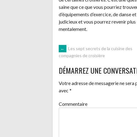
saine que ce que vous pourriez trouve
d’équipements d’exercice, de danse et 
judicieux et vous pourrez revenir plu
mentalement.
NAVIGATION
←
Les sept secrets de la cuisine des
compagnies de croisière
DES
DÉMARREZ UNE CONVERSAT
ARTICLES
Votre adresse de messagerie ne sera p
avec
*
Commentaire